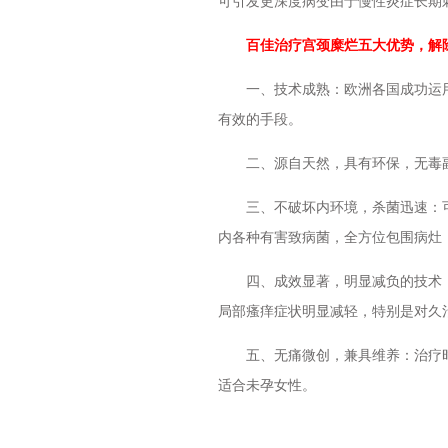
可引发更深度病变由于慢性炎症长期
百佳治疗宫颈糜烂五大优势，解
一、技术成熟：欧洲各国成功运用
有效的手段。
二、源自天然，具有环保，无毒副
三、不破坏内环境，杀菌迅速：可
内各种有害致病菌，全方位包围病灶
四、成效显著，明显减负的技术：
局部瘙痒症状明显减轻，特别是对久
五、无痛微创，兼具维养：治疗时
适合未孕女性。